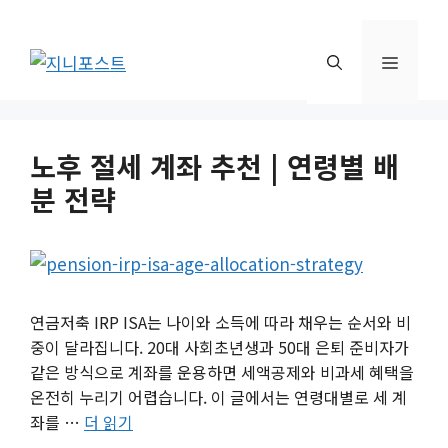
컨
텐
메
츠
로
뉴
건
너
노후 절세 계좌 추천 | 연령별 배
뛰
분 전략
기
연금저축 IRP ISA는 나이와 소득에 따라 채우는 순서와 비
중이 달라집니다. 20대 사회초년생과 50대 은퇴 준비자가
같은 방식으로 계좌를 운용하면 세액공제와 비과세 혜택을
온전히 누리기 어렵습니다. 이 글에서는 연령대별로 세 계
좌를 …
더 읽기