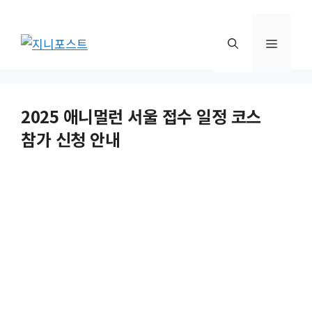
컨
텐
메
츠
로
뉴
건
너
2025 애니멀런 서울 접수 일정 코스
뛰
참가 신청 안내
기