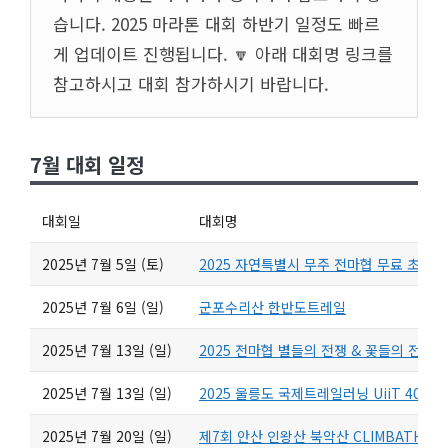
습니다. 2025 마라톤 대회 하반기 일정도 빠르
게 업데이트 진행됩니다. 🔽 아래 대회명 링크를
참고하시고 대회 참가하시기 바랍니다.
7월 대회 일정
대회일
대회명
2025년 7월 5일 (토)
2025 자연특별시 무주 전마협 무료 초청 
2025년 7월 6일 (일)
군포수리산 한반도트레일
2025년 7월 13일 (일)
2025 전마협 별들의 전쟁 & 꽃들의 전쟁
2025년 7월 13일 (일)
2025 울릉도 국제트레일러닝 UiiT 40K
2025년 7월 20일 (일)
제7회 안산 인왕산 북악산 CLIMBATHON