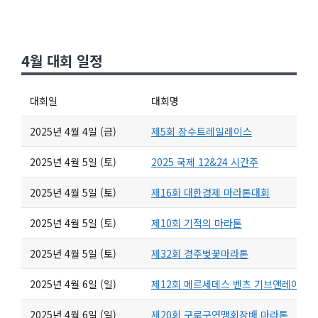
4월 대회 일정
대회일
대회명
2025년 4월 4일 (금)
제5회 장수트레일레이스
2025년 4월 5일 (토)
2025 국제 12&24 시간주
2025년 4월 5일 (토)
제16회 대한경제 마라톤대회
2025년 4월 5일 (토)
제10회 기적의 마라톤
2025년 4월 5일 (토)
제32회 경주벚꽃마라톤
2025년 4월 6일 (일)
제12회 메르세데스 벤츠 기브앤레이스
2025년 4월 6일 (일)
제20회 구로구연맹회장배 마라톤