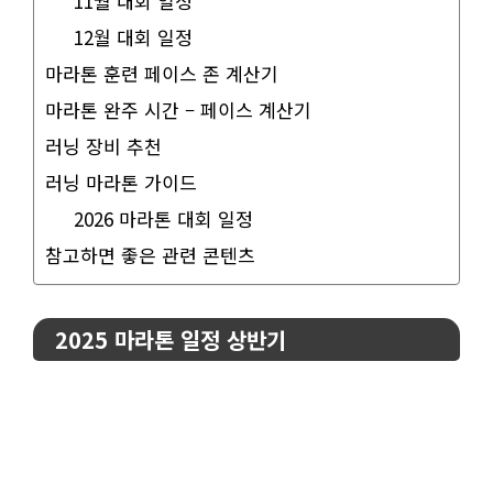
11월 대회 일정
12월 대회 일정
마라톤 훈련 페이스 존 계산기
마라톤 완주 시간 – 페이스 계산기
러닝 장비 추천
러닝 마라톤 가이드
2026 마라톤 대회 일정
참고하면 좋은 관련 콘텐츠
2025 마라톤 일정 상반기