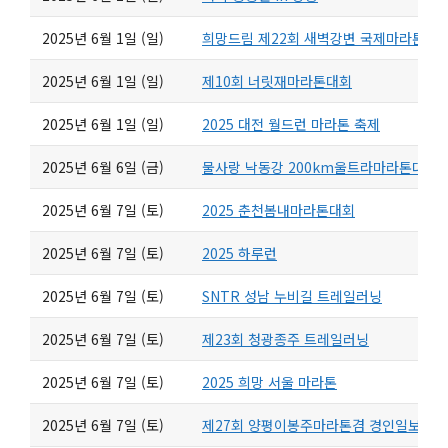
2025년 6월 1일 (일)
희망드림 제22회 새벽강변 국제마라톤
2025년 6월 1일 (일)
제10회 너릿재마라톤대회
2025년 6월 1일 (일)
2025 대전 월드런 마라톤 축제
2025년 6월 6일 (금)
물사랑 낙동강 200km울트라마라톤대회
2025년 6월 7일 (토)
2025 춘천봄내마라톤대회
2025년 6월 7일 (토)
2025 하루런
2025년 6월 7일 (토)
SNTR 성남 누비길 트레일러닝
2025년 6월 7일 (토)
제23회 청광종주 트레일러닝
2025년 6월 7일 (토)
2025 희망 서울 마라톤
2025년 6월 7일 (토)
제27회 양평이봉주마라톤겸 경인일보남