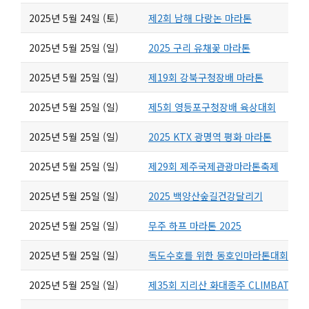
2025년 5월 24일 (토)
제2회 남해 다랑논 마라톤
2025년 5월 25일 (일)
2025 구리 유채꽃 마라톤
2025년 5월 25일 (일)
제19회 강북구청장배 마라톤
2025년 5월 25일 (일)
제5회 영등포구청장배 육상대회
2025년 5월 25일 (일)
2025 KTX 광명역 평화 마라톤
2025년 5월 25일 (일)
제29회 제주국제관광마라톤축제
2025년 5월 25일 (일)
2025 백양산숲길건강달리기
2025년 5월 25일 (일)
무주 하프 마라톤 2025
2025년 5월 25일 (일)
독도수호를 위한 동호인마라톤대회 202
2025년 5월 25일 (일)
제35회 지리산 화대종주 CLIMBATHO