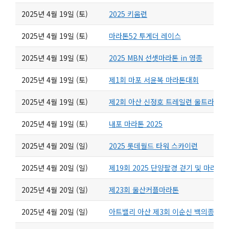
2025년 4월 19일 (토)
2025 키움런
2025년 4월 19일 (토)
마라톤52 투게더 레이스
2025년 4월 19일 (토)
2025 MBN 선셋마라톤 in 영종
2025년 4월 19일 (토)
제1회 마포 서윤복 마라톤대회
2025년 4월 19일 (토)
제2회 아산 신정호 트레일런 울트라마라
2025년 4월 19일 (토)
내포 마라톤 2025
2025년 4월 20일 (일)
2025 롯데월드 타워 스카이런
2025년 4월 20일 (일)
제19회 2025 단양팔경 걷기 및 마라톤
2025년 4월 20일 (일)
제23회 울산커플마라톤
2025년 4월 20일 (일)
아트밸리 아산 제3회 이순신 백의종군길