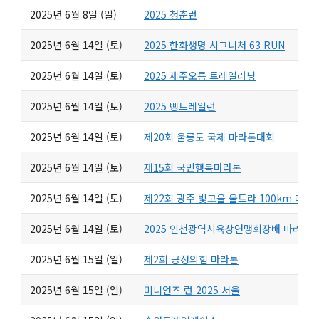
2025년 6월 8일 (일)
2025 청춘런
2025년 6월 14일 (토)
2025 한화생명 시그니처 63 RUN
2025년 6월 14일 (토)
2025 제주오름 트레일러닝
2025년 6월 14일 (토)
2025 빵트레일런
2025년 6월 14일 (토)
제20회 울릉도 국제 마라톤대회
2025년 6월 14일 (토)
제15회 국민행복마라톤
2025년 6월 14일 (토)
제22회 광주 빛고을 울트라 100km 마라
2025년 6월 14일 (토)
2025 인천광역시육상연맹회장배 마라톤
2025년 6월 15일 (일)
제2회 긍정의힘 마라톤
2025년 6월 15일 (일)
미니언즈 런 2025 서울