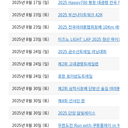
2025년 8월 17일 (일)
2025 Happy700 평창 대관령 전국 하
2025년 8월 23일 (토)
2025 부산나이트워크 42K
2025년 8월 23일 (토)
2025 전국마라톤협회장배 10Km 레이스 
2025년 8월 23일 (토)
미즈노 LIGHT LAP 2025 정선 하이원
2025년 8월 24일 (일)
2025 금수산트레일 러닝대회
2025년 8월 24일 (일)
제2회 고대관령트레일런
2025년 8월 24일 (일)
포항 호미반도트레일
2025년 8월 30일 (토)
제2회 삼척시장배 단방산 숲길 마라톤
2025년 8월 30일 (토)
제4회 선샤인 런
2025년 8월 30일 (토)
2025 단양 달빛레이스
2025년 8월 30일 (토)
무한도전 Run with 쿠팡플레이 in 부산