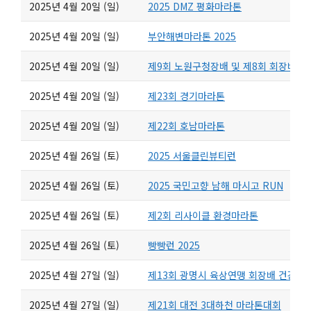
2025년 4월 20일 (일)
2025 DMZ 평화마라톤
2025년 4월 20일 (일)
부안해변마라톤 2025
2025년 4월 20일 (일)
제9회 노원구청장배 및 제8회 회장배 
2025년 4월 20일 (일)
제23회 경기마라톤
2025년 4월 20일 (일)
제22회 호남마라톤
2025년 4월 26일 (토)
2025 서울클린뷰티런
2025년 4월 26일 (토)
2025 국민고향 남해 마시고 RUN
2025년 4월 26일 (토)
제2회 리사이클 환경마라톤
2025년 4월 26일 (토)
빵빵런 2025
2025년 4월 27일 (일)
제13회 광명시 육상연맹 회장배 건강달
2025년 4월 27일 (일)
제21회 대전 3대하천 마라톤대회