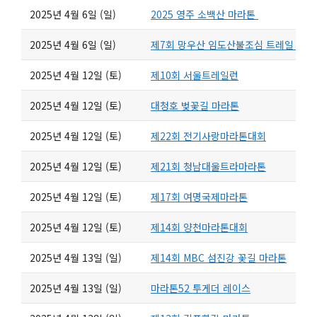
2025년 4월 6일 (일)
2025 영주 소백산 마라톤
2025년 4월 6일 (일)
제7회 망우산 임도산불조심 트레일 러닝
2025년 4월 12일 (토)
제10회 서울트레일런
2025년 4월 12일 (토)
대청호 벚꽃길 마라톤
2025년 4월 12일 (토)
제22회 전기사랑마라톤대회
2025년 4월 12일 (토)
제21회 청남대울트라마라톤
2025년 4월 12일 (토)
제17회 여명국제마라톤
2025년 4월 12일 (토)
제14회 양천마라톤대회
2025년 4월 13일 (일)
제14회 MBC 섬진강 꽃길 마라톤
2025년 4월 13일 (일)
마라톤52 투게더 레이스